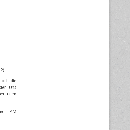
12)
doch die
rden. Uns
neutralen
ema TEAM