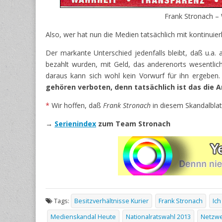
Frank Stronach –
Also, wer hat nun die Medien tatsächlich mit kontinuie
Der markante Unterschied jedenfalls bleibt, daß u.a. 
bezahlt wurden, mit Geld, das anderenorts wesentli
daraus kann sich wohl kein Vorwurf für ihn ergeben
gehören verboten, denn tatsächlich ist das die 
*
Wir hoffen, daß
Frank Stronach
in diesem Skandalblat
→
Serienindex
zum Team Stronach
Tags:
Besitzverhältnisse Kurier
Frank Stronach
Ic
Medienskandal Heute
Nationalratswahl 2013
Netzwe