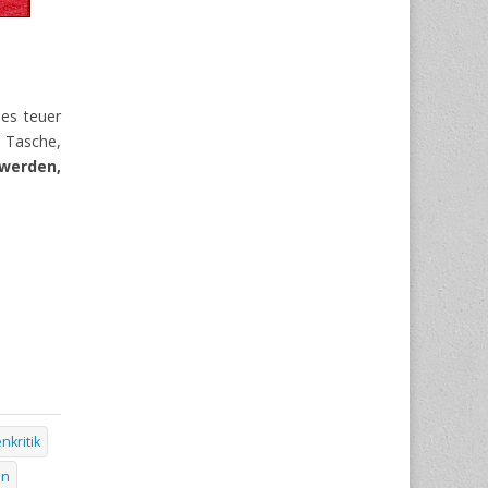
des teuer
r Tasche,
 werden,
nkritik
en