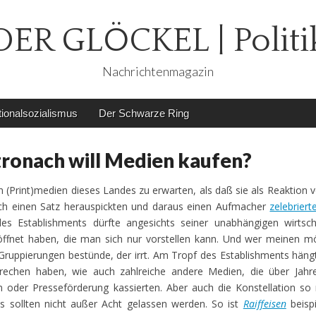
DER GLÖCKEL | Politi
Nachrichtenmagazin
ionalsozialismus
Der Schwarze Ring
tronach will Medien kaufen?
(Print)medien dieses Landes zu erwarten, als daß sie als Reaktion 
sich einen Satz herauspickten und daraus einen Aufmacher
zelebriert
es Establishments dürfte angesichts seiner unabhängigen wirtscha
röffnet haben, die man sich nur vorstellen kann. Und wer meinen 
d Gruppierungen bestünde, der irrt. Am Tropf des Establishments hän
prechen haben, wie auch zahlreiche andere Medien, die über Jahr
der Presseförderung kassierten. Aber auch die Konstellation so
s sollten nicht außer Acht gelassen werden. So ist
Raiffeisen
beispi