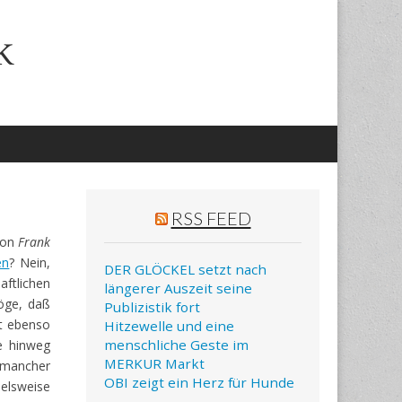
k
RSS FEED
von
Frank
en
? Nein,
DER GLÖCKEL setzt nach
ftlichen
längerer Auszeit seine
möge, daß
Publizistik fort
gt ebenso
Hitzewelle und eine
menschliche Geste im
e hinweg
MERKUR Markt
 mancher
OBI zeigt ein Herz für Hunde
elsweise