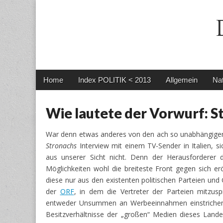
Main
Skip
Home
Index POLITIK < 2013
Allgemein
Nat
menu
to
content
Wie lautete der Vorwurf: S
War denn etwas anderes von den ach so unabhängigen 
Stronachs
Interview mit einem TV-Sender in Italien, 
aus unserer Sicht nicht. Denn der Herausforderer d
Möglichkeiten wohl die breiteste Front gegen sich e
diese nur aus den existenten politischen Parteien un
der
ORF
, in dem die Vertreter der Parteien mitzus
entweder Unsummen an Werbeeinnahmen einstrichen o
Besitzverhältnisse der „großen“ Medien dieses Lande