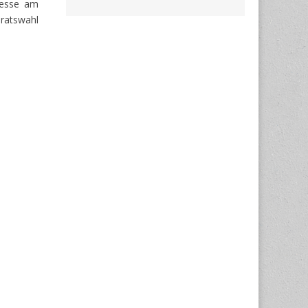
resse am
lratswahl