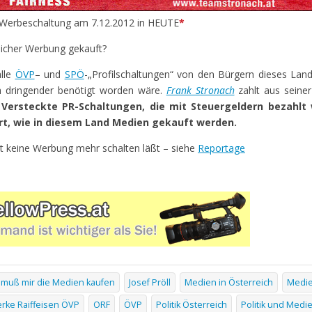
 Werbeschaltung am 7.12.2012 in HEUTE
*
rlicher Werbung gekauft?
alle
ÖVP
– und
SPÖ
-„Profilschaltungen“ von den Bürgern dieses Lan
ch dringender benötigt worden wäre.
Frank Stronach
zahlt aus seine
.
Versteckte PR-Schaltungen, die mit Steuergeldern bezahlt
Art, wie in diesem Land Medien gekauft werden.
t keine Werbung mehr schalten läßt – siehe
Reportage
h muß mir die Medien kaufen
Josef Pröll
Medien in Österreich
Medie
rke Raiffeisen ÖVP
ORF
ÖVP
Politik Österreich
Politik und Medi