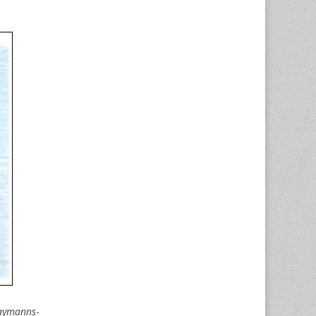
aymanns
-