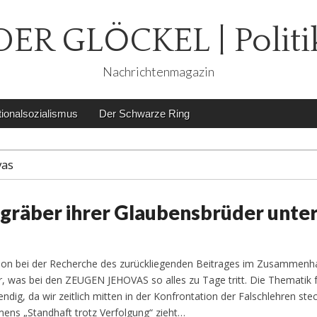
DER GLÖCKEL | Politi
Nachrichtenmagazin
ionalsozialismus
Der Schwarze Ring
vas
gräber ihrer Glaubensbrüder unte
tion bei der Recherche des zurückliegenden Beitrages im Zusammenh
, was bei den ZEUGEN JEHOVAS so alles zu Tage tritt. Die Thematik f
dig, da wir zeitlich mitten in der Konfrontation der Falschlehren ste
ens „Standhaft trotz Verfolgung“ zieht…