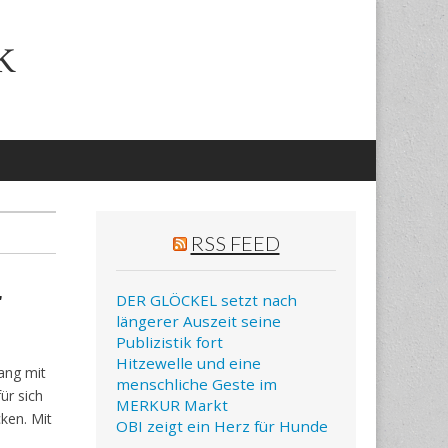
k
RSS FEED
r
DER GLÖCKEL setzt nach
längerer Auszeit seine
Publizistik fort
Hitzewelle und eine
ang mit
menschliche Geste im
ür sich
MERKUR Markt
cken. Mit
OBI zeigt ein Herz für Hunde