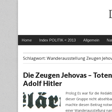
Main
Skip
Home
Index POLITIK < 2013
Allgemein
Nat
menu
to
content
Schlagwort:
Wanderausstellung Zeugen Jeho
Die Zeugen Jehovas – Toten
Adolf Hitler
Prolog Es war für die Redak
dieser Gruppe nicht absehbar
machte diesen Beitrag notwen
einer Wanderausstellung nam