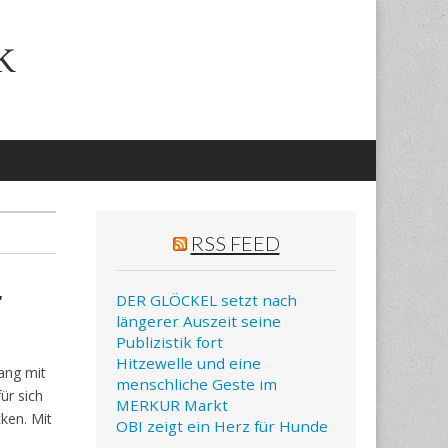
k
RSS FEED
r
DER GLÖCKEL setzt nach
längerer Auszeit seine
Publizistik fort
Hitzewelle und eine
ang mit
menschliche Geste im
ür sich
MERKUR Markt
cken. Mit
OBI zeigt ein Herz für Hunde