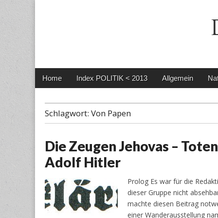
Main
Skip
Home
Index POLITIK < 2013
Allgemein
Nat
menu
to
content
Schlagwort:
Von Papen
Die Zeugen Jehovas – Toten
Adolf Hitler
Prolog Es war für die Redak
dieser Gruppe nicht absehbar
machte diesen Beitrag notwen
einer Wanderausstellung nam