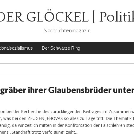
DER GLÖCKEL | Politi
Nachrichtenmagazin
ionalsozialismus
Der Schwarze Ring
gräber ihrer Glaubensbrüder unte
tion bei der Recherche des zurückliegenden Beitrages im Zusammenh
, was bei den ZEUGEN JEHOVAS so alles zu Tage tritt. Die Thematik f
dig, da wir zeitlich mitten in der Konfrontation der Falschlehren ste
ens „Standhaft trotz Verfolgung“ zieht…