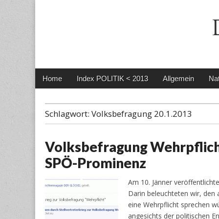
Main
Skip
Home
Index POLITIK < 2013
Allgemein
Nat
menu
to
content
Schlagwort:
Volksbefragung 20.1.2013
Volksbefragung Wehrpflicht
SPÖ-Prominenz
Am 10. Jänner veröffentlicht
Darin beleuchteten wir, den 
eine Wehrpflicht sprechen wür
angesichts der politischen E