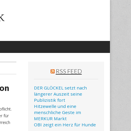
k
RSS FEED
von
DER GLÖCKEL setzt nach
längerer Auszeit seine
Publizistik fort
Hitzewelle und eine
flicht.
menschliche Geste im
r für
MERKUR Markt
rreich
OBI zeigt ein Herz für Hunde