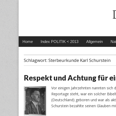
Main
Skip
Home
Index POLITIK < 2013
Allgemein
Nat
menu
to
content
Schlagwort:
Sterbeurkunde Karl Schurstein
Respekt und Achtung für ei
Vor einigen Jahrzehnten nannten sich d
Reportage steht, war ein solcher Bib
(Deutschland) geboren und war als akti
Schurstein bezahlte seinen Glauben 