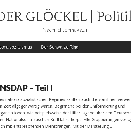
DER GLÖCKEL | Politi
Nachrichtenmagazin
ionalsozialismus
Der Schwarze Ring
g
NSDAP – Teil I
s nationalsozialistischen Regimes zählten auch die von ihnen verwe
en Zeit allgegenwärtig waren. Beginnend bei der Uniformierung und
anisationen, wie beispielsweise der Hitler-Jugend über den Deutsch
zum Nationalsozialistischen Kraftfahrerkorps. Alle Gruppierungen verf
auch mit entsprechenden Diensträngen. Mit der Darstellung…