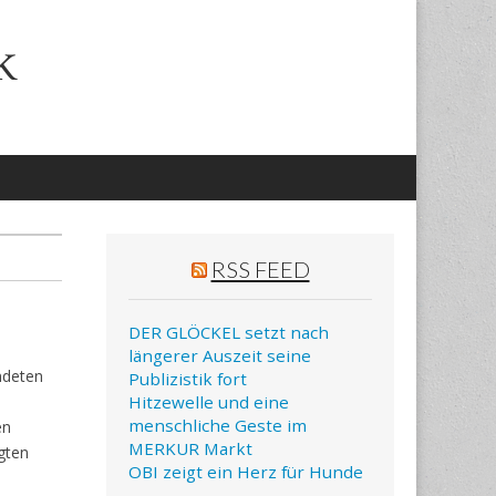
k
RSS FEED
DER GLÖCKEL setzt nach
längerer Auszeit seine
ndeten
Publizistik fort
Hitzewelle und eine
menschliche Geste im
en
MERKUR Markt
ügten
OBI zeigt ein Herz für Hunde