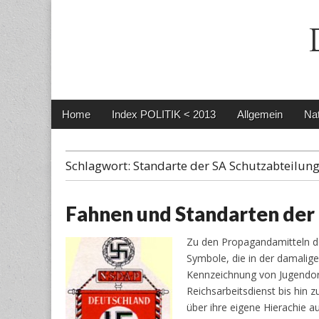
Main
Skip
Home
Index POLITIK < 2013
Allgemein
Nat
menu
to
content
Schlagwort:
Standarte der SA Schutzabteilun
Fahnen und Standarten der 
Zu den Propagandamitteln de
Symbole, die in der damalig
Kennzeichnung von Jugendorg
Reichsarbeitsdienst bis hin 
über ihre eigene Hierachie 