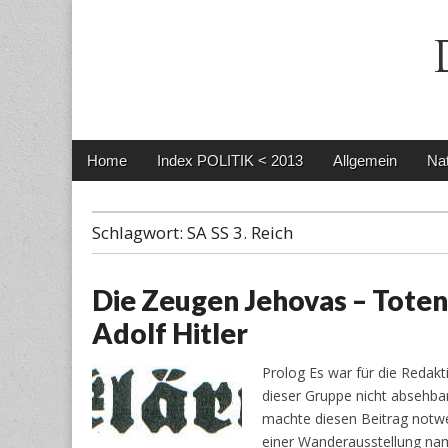
Main
Skip
Home
Index POLITIK < 2013
Allgemein
Nat
menu
to
content
Schlagwort:
SA SS 3. Reich
Die Zeugen Jehovas – Toten
Adolf Hitler
Prolog Es war für die Redak
dieser Gruppe nicht absehbar
machte diesen Beitrag notwen
einer Wanderausstellung nam