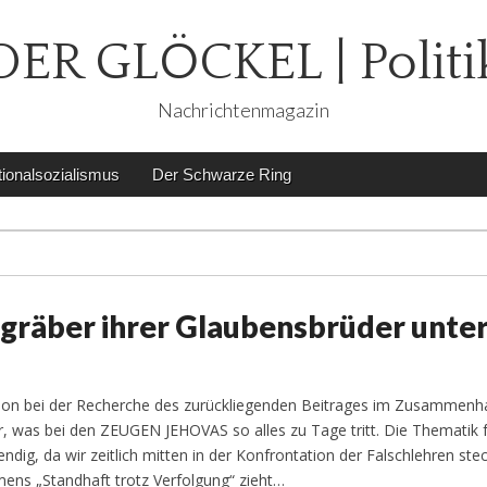
DER GLÖCKEL | Politi
Nachrichtenmagazin
ionalsozialismus
Der Schwarze Ring
gräber ihrer Glaubensbrüder unte
tion bei der Recherche des zurückliegenden Beitrages im Zusammenh
, was bei den ZEUGEN JEHOVAS so alles zu Tage tritt. Die Thematik f
dig, da wir zeitlich mitten in der Konfrontation der Falschlehren ste
ens „Standhaft trotz Verfolgung“ zieht…