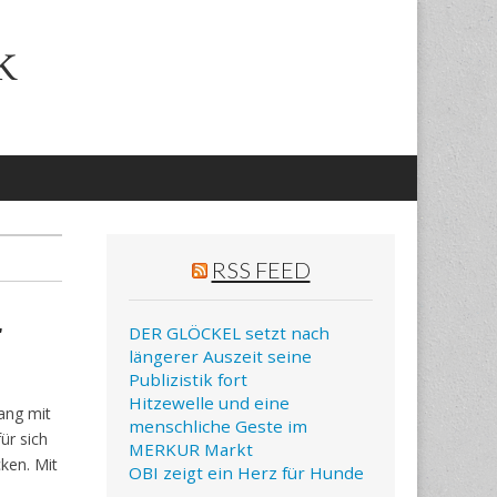
k
RSS FEED
r
DER GLÖCKEL setzt nach
längerer Auszeit seine
Publizistik fort
Hitzewelle und eine
ang mit
menschliche Geste im
ür sich
MERKUR Markt
cken. Mit
OBI zeigt ein Herz für Hunde