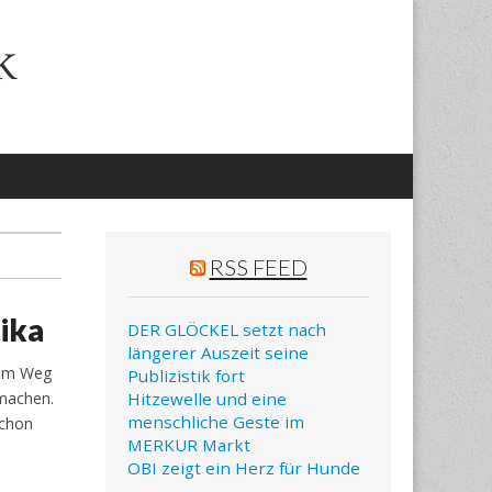
k
RSS FEED
ika
DER GLÖCKEL setzt nach
längerer Auszeit seine
dem Weg
Publizistik fort
 machen.
Hitzewelle und eine
menschliche Geste im
schon
MERKUR Markt
OBI zeigt ein Herz für Hunde