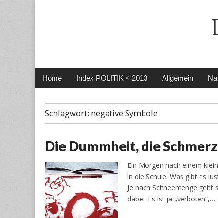
Main
Skip
Home
Index POLITIK < 2013
Allgemein
Nat
menu
to
content
Schlagwort:
negative Symbole
Die Dummheit, die Schmerz
Ein Morgen nach einem klein
in die Schule. Was gibt es l
Je nach Schneemenge geht si
dabei. Es ist ja „verboten“,…