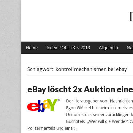
Main
Skip
Home
Index POLITIK < 2013
Allgemein
Nat
menu
to
content
Schlagwort:
kontrollmechanismen bei ebay
eBay löscht 2x Auktion ei
Der Herausgeber vom Nachrichte
Egon Glöckel hat beim Internetvers
Uniformstück seiner zurückliegend
Buchtitels „Wer will die Wende?“ z
Polizeimantels und einer…