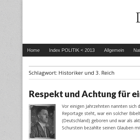
Main
Skip
Home
Index POLITIK < 2013
Allgemein
Nat
menu
to
content
Schlagwort:
Historiker und 3. Reich
Respekt und Achtung für ei
Vor einigen Jahrzehnten nannten sich d
Reportage steht, war ein solcher Bib
(Deutschland) geboren und war als akti
Schurstein bezahlte seinen Glauben 