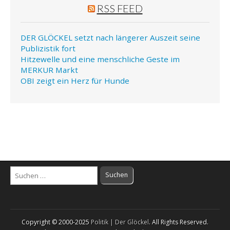
RSS FEED
DER GLÖCKEL setzt nach längerer Auszeit seine
Publizistik fort
Hitzewelle und eine menschliche Geste im
MERKUR Markt
OBI zeigt ein Herz für Hunde
Suchen
nach:
Copyright © 2000-2025
Politik | Der Glöckel
. All Rights Reserved.