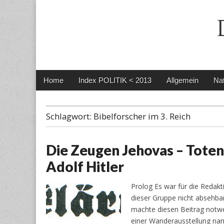
Main
Skip
Home
Index POLITIK < 2013
Allgemein
Nat
menu
to
content
Schlagwort:
Bibelforscher im 3. Reich
Die Zeugen Jehovas – Toten
Adolf Hitler
Prolog Es war für die Redak
dieser Gruppe nicht absehbar
machte diesen Beitrag notwen
einer Wanderausstellung nam