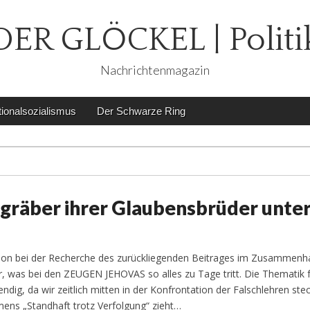
DER GLÖCKEL | Politi
Nachrichtenmagazin
ionalsozialismus
Der Schwarze Ring
gräber ihrer Glaubensbrüder unte
tion bei der Recherche des zurückliegenden Beitrages im Zusammenh
, was bei den ZEUGEN JEHOVAS so alles zu Tage tritt. Die Thematik f
dig, da wir zeitlich mitten in der Konfrontation der Falschlehren ste
ens „Standhaft trotz Verfolgung“ zieht…