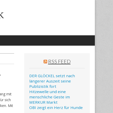
k
RSS FEED
r
DER GLÖCKEL setzt nach
längerer Auszeit seine
Publizistik fort
Hitzewelle und eine
ang mit
menschliche Geste im
ür sich
MERKUR Markt
cken. Mit
OBI zeigt ein Herz für Hunde