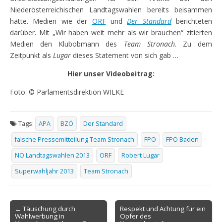
Niederösterreichischen Landtagswahlen bereits beisammen
hätte. Medien wie der
ORF
und
Der Standard
berichteten
darüber. Mit „Wir haben weit mehr als wir brauchen“ zitierten
Medien den Klubobmann des
Team Stronach
. Zu dem
Zeitpunkt als
Lugar
dieses Statement von sich gab …
Hier unser Videobeitrag:
Foto: © Parlamentsdirektion WILKE
Tags:
APA
BZÖ
Der Standard
falsche Pressemitteilung Team Stronach
FPÖ
FPÖ Baden
NÖ Landtagswahlen 2013
ORF
Robert Lugar
Superwahljahr 2013
Team Stronach
Post
← Täuschung durch
Respekt und Achtung für ein
Wahlwerbung in
Opfer des
navigation