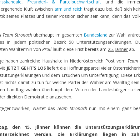
nsskandale
,
Freunderl- & Parteibuchwirtschaft
und die immer
dergehende Kluft zwischen
arm und reich
trägt dazu bei, daß sich ke
itik seines Platzes und seiner Position sicher sein kann, denn das Vol
as
Team Stronach
überhaupt im gesamten
Bundesland
zur Wahl antre
 es in jedem politischen Bezirk 50 Unterstützungserklärungen. D
zten Wahltermin von
Pröll
läuft diese Frist bereits am
25. Jänner
ab.
ge haben zahlreiche Haushalte in Niederösterreich Post vom
Team 
 Mit
JETZT GEHT’S LOS
liefert die Hoffnungspartei vieler Österreicher
rstützungerklärungen und dem Ersuchen um Unterfertigung. Diese Er
at nichts damit zu tun für welche Partei der Wähler am Wahltag sein
i den Landtagswahlen überhaupt dem Votum der Landesbürger stelle
 der
direkten Demokratie
anzusehen.
tgegenzuwirken, wartet das
Team Stronach
nun mit einem ganz be
ag, den 15. Jänner können die Unterstützungserkläru
nterzeichnet werden. Die Erklärungen liegen in zahl