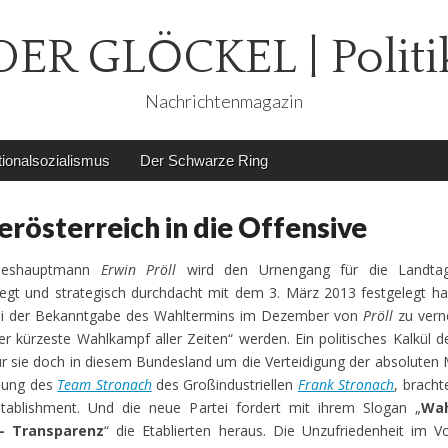
DER GLÖCKEL | Politi
Nachrichtenmagazin
ionalsozialismus
Der Schwarze Ring
rösterreich in die Offensive
deshauptmann
Erwin Pröll
wird den Urnengang für die Landtag
egt und strategisch durchdacht mit dem 3. März 2013 festgelegt h
ei der Bekanntgabe des Wahltermins im Dezember von
Pröll
zu ver
der kürzeste Wahlkampf aller Zeiten“ werden. Ein politisches Kalkül 
ür sie doch in diesem Bundesland um die Verteidigung der absoluten 
dung des
Team Stronach
des Großindustriellen
Frank Stronach
, bracht
stablishment. Und die neue Partei fordert mit ihrem Slogan „
Wah
 – Transparenz
“ die Etablierten heraus. Die Unzufriedenheit im V