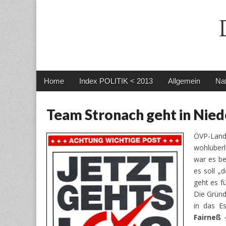
Main
Skip
Home
Index POLITIK < 2013
Allgemein
Nat
menu
to
content
Team Stronach geht in Niede
ÖVP-Lan
wohlüberl
war es b
es soll „
geht es f
Die Grün
in das E
Fairneß