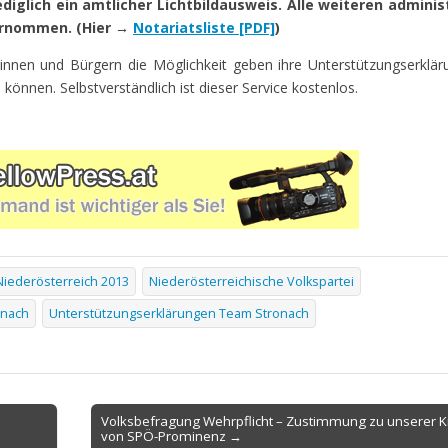
diglich ein amtlicher Lichtbildausweis. Alle weiteren adminis
rnommen. (Hier →
Notariatsliste [PDF]
)
nen und Bürgern die Möglichkeit geben ihre Unterstützungserklär
nen. Selbstverständlich ist dieser Service kostenlos.
iederösterreich 2013
Niederösterreichische Volkspartei
onach
Unterstützungserklärungen Team Stronach
Volksbefragung Wehrpflicht – Zustimmung zu unserer Kr
von SPÖ-Prominenz →