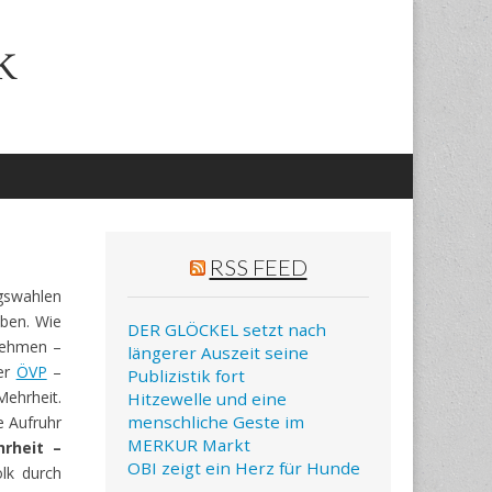
k
RSS FEED
swahlen
aben. Wie
DER GLÖCKEL setzt nach
nehmen –
längerer Auszeit seine
der
ÖVP
–
Publizistik fort
Mehrheit.
Hitzewelle und eine
menschliche Geste im
e Aufruhr
MERKUR Markt
rheit –
OBI zeigt ein Herz für Hunde
olk durch