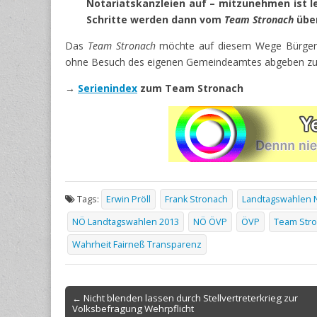
Notariatskanzleien auf – mitzunehmen ist le
Schritte werden dann vom
Team Stronach
übe
Das
Team Stronach
möchte auf diesem Wege Bürgerin
ohne Besuch des eigenen Gemeindeamtes abgeben zu kön
→
Serienindex
zum Team Stronach
Tags:
Erwin Pröll
Frank Stronach
Landtagswahlen N
NÖ Landtagswahlen 2013
NÖ ÖVP
ÖVP
Team Str
Wahrheit Fairneß Transparenz
Post
← Nicht blenden lassen durch Stellvertreterkrieg zur
Volksbefragung Wehrpflicht
navigation