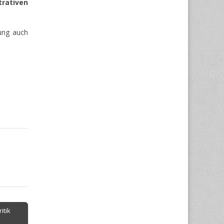
trativen
ung auch
itik