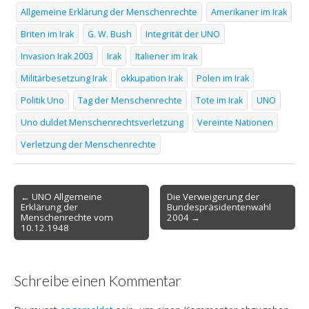
Allgemeine Erklärung der Menschenrechte
Amerikaner im Irak
Briten im Irak
G. W. Bush
Integrität der UNO
Invasion Irak 2003
Irak
Italiener im Irak
Militärbesetzung Irak
okkupation Irak
Polen im Irak
Politik Uno
Tag der Menschenrechte
Tote im Irak
UNO
Uno duldet Menschenrechtsverletzung
Vereinte Nationen
Verletzung der Menschenrechte
Post
← UNO Allgemeine
Die Verweigerung der
Erklärung der
Bundespräsidentenwahl
navigation
Menschenrechte vom
2004 →
10.12.1948
Schreibe einen Kommentar